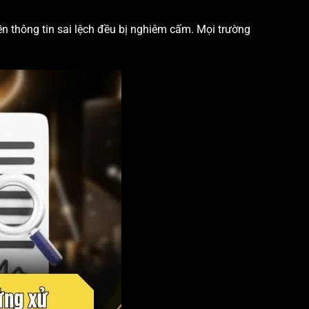
ền thông tin sai lệch đều bị nghiêm cấm. Mọi trường