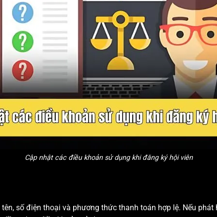
Cập nhật các điều khoản sử dụng khi đăng ký hội viên
tên, số điện thoại và phương thức thanh toán hợp lệ. Nếu phát 