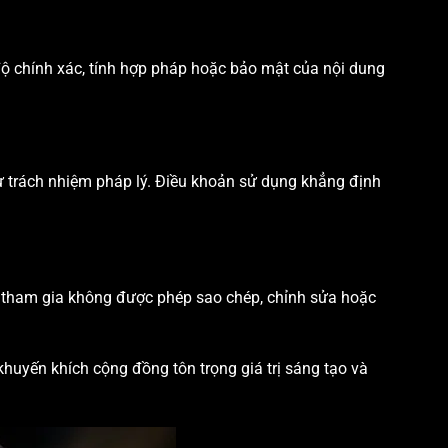
độ chính xác, tính hợp pháp hoặc bảo mật của nội dung
rừ trách nhiệm pháp lý. Điều khoản sử dụng khẳng định
i tham gia không được phép sao chép, chỉnh sửa hoặc
huyến khích cộng đồng tôn trọng giá trị sáng tạo và