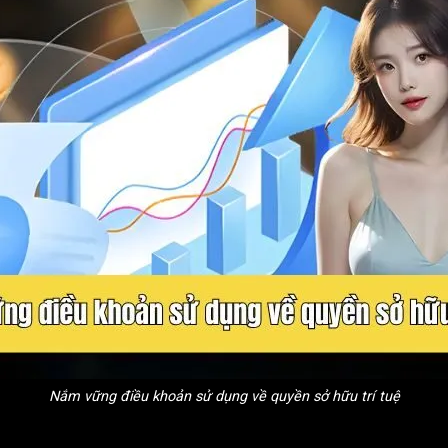
Nắm vững điều khoản sử dụng về quyền sở hữu trí tuệ