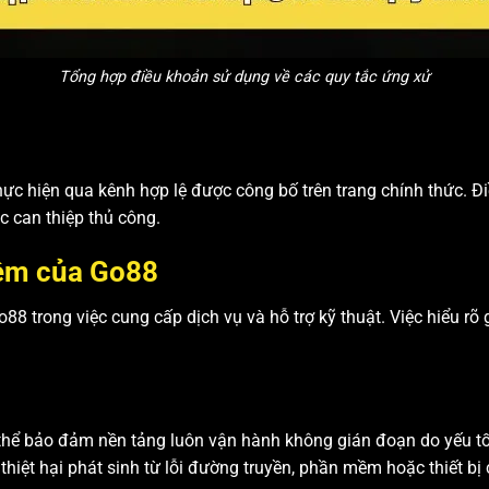
Tổng hợp điều khoản sử dụng về các quy tắc ứng xử
thực hiện qua kênh hợp lệ được công bố trên trang chính thức. 
c can thiệp thủ công.
iệm của Go88
8 trong việc cung cấp dịch vụ và hỗ trợ kỹ thuật. Việc hiểu rõ
hể bảo đảm nền tảng luôn vận hành không gián đoạn do yếu tố k
hiệt hại phát sinh từ lỗi đường truyền, phần mềm hoặc thiết bị