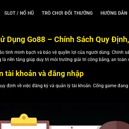
SLOT / NỔ HŨ
TRÒ CHƠI ĐỔI THƯỞNG
HƯỚNG DẪN
ử Dụng Go88 – Chính Sách Quy Định
 tính minh bạch và bảo vệ quyền lợi của người dùng. Chính sá
là nền tảng giúp duy trì môi trường giải trí công bằng, an toàn
n tài khoản và đăng nhập
uy định về việc đăng ký và quản lý tài khoản. Cổng game đang đ