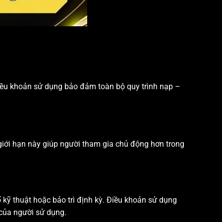
Điều khoản sử dụng bảo đảm toàn bộ quy trình nạp –
 giới hạn này giúp người tham gia chủ động hơn trong
ỹ thuật hoặc bảo trì định kỳ. Điều khoản sử dụng
 của người sử dụng.