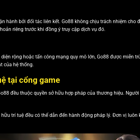
ận hành bởi đối tác liên kết. Go88 không chịu trách nhiệm cho 
hoản riêng trước khi đồng ý truy cập dịch vụ đó.
ạng diện rộng hoặc tấn công mạng quy mô lớn, Go88 được miễn t
t của hệ thống.
uệ tại cổng game
 Go88 đều thuộc quyền sở hữu hợp pháp của thương hiệu. Ngườ
ữu trí tuệ đều có thể dẫn đến hành động pháp lý. Đơn vị luôn k