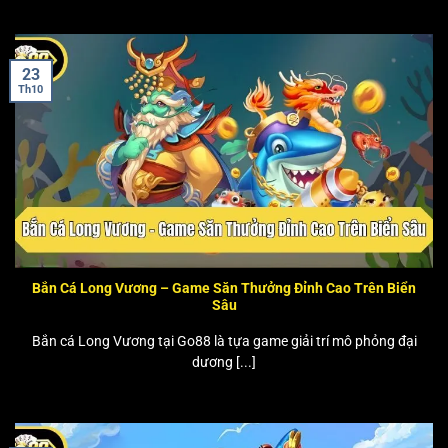
23
Th10
Bắn Cá Long Vương – Game Săn Thưởng Đỉnh Cao Trên Biển
Sâu
Bắn cá Long Vương tại Go88 là tựa game giải trí mô phỏng đại
dương [...]