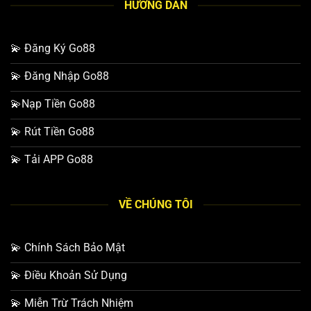
HƯỚNG DẪN
💫 Đăng Ký Go88
💫 Đăng Nhập Go88
💫Nạp Tiền Go88
💫 Rút Tiền Go88
💫 Tải APP Go88
VỀ CHÚNG TÔI
💫 Chính Sách Bảo Mật
💫 Điều Khoản Sử Dụng
💫 Miễn Trừ Trách Nhiệm