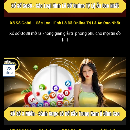
Xổ Số Go88 – Các Loại Hình Lô Đề Online Tỷ Lệ Ăn Cao Nhất
Xổ số Go88 mở ra không gian giải trí phong phú cho mọi tín đồ
[...]
23
Th10