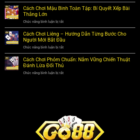
Cách
Bí
Chơi
Cách Chơi Mậu Binh Toàn Tập: Bí Quyết Xếp Bài
Kíp
Xổ
Đọc
Thắng Lớn
Số
Kèo
Chức năng bình luận bị tắt
ở
Online
Thắng
Cách
–
Lớn
Chơi
Cách Chơi Liêng – Hướng Dẫn Từng Bước Cho
Hướng
Từ
Mậu
Dẫn
Người Mới Bắt Đầu
Chuyên
Binh
Dễ
Gia
Chức năng bình luận bị tắt
ở
Toàn
Hiểu
Cách
Tập:
Cho
Chơi
Cách Chơi Phỏm Chuẩn: Nắm Vững Chiến Thuật
Bí
Người
Liêng
Quyết
Đánh Lừa Đối Thủ
Mới
–
Xếp
Chức năng bình luận bị tắt
ở
Hướng
Bài
Cách
Dẫn
Thắng
Chơi
Từng
Lớn
Phỏm
Bước
Chuẩn:
Cho
Nắm
Người
Vững
Mới
Chiến
Bắt
Thuật
Đầu
Đánh
Lừa
Đối
Thủ