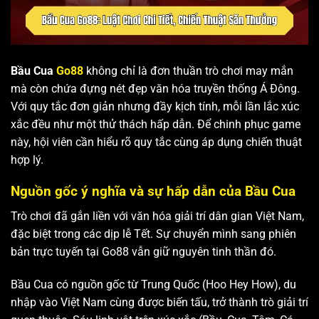
Bầu Cua
Go88
không chỉ là đơn thuần trò chơi may mắn
mà còn chứa đựng nét đẹp văn hóa truyền thống Á Đông.
Với quy tắc đơn giản nhưng đầy kịch tính, mỗi lần lắc xúc
xắc đều như một thử thách hấp dẫn. Để chinh phục game
này, hội viên cần hiểu rõ quy tắc cùng áp dụng chiến thuật
hợp lý.
Nguồn gốc ý nghĩa và sự hấp dẫn của Bầu Cua
Trò chơi đã gắn liền với văn hóa giải trí dân gian Việt Nam,
đặc biệt trong các dịp lễ Tết. Sự chuyển mình sang phiên
bản trực tuyến tại Go88 vẫn giữ nguyên tinh thần đó.
Bầu Cua có nguồn gốc từ Trung Quốc (Hoo Hey How), du
nhập vào Việt Nam cùng được biến tấu, trở thành trò giải trí