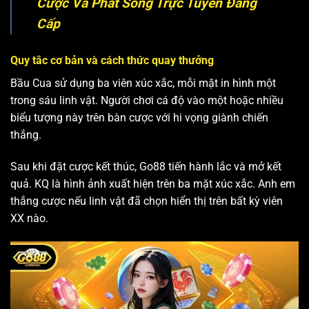
Cược Và Phát Sóng Trực Tuyến Đẳng
Cấp
Quy tắc cơ bản và cách thức quay thưởng
Bầu Cua sử dụng ba viên xúc xắc, mỗi mặt in hình một
trong sáu linh vật. Người chơi cá độ vào một hoặc nhiều
biểu tượng này trên bàn cược với hi vọng giành chiến
thắng.
Sau khi đặt cược kết thúc, Go88 tiến hành lắc và mở kết
quả. KQ là hình ảnh xuất hiện trên ba mặt xúc xắc. Anh em
thắng cược nếu linh vật đã chọn hiển thị trên bất kỳ viên
XX nào.