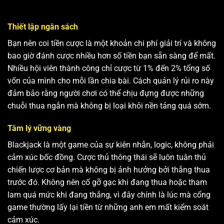
Thiết lập ngân sách
Bạn nên coi tiền cược là một khoản chi phí giải trí và không
bao giờ đánh cược nhiều hơn số tiền bạn sẵn sàng để mất.
Nhiều hội viên thành công chỉ cược từ 1% đến 2% tổng số
vốn của mình cho mỗi lần chia bài. Cách quản lý rủi ro này
đảm bảo rằng người chơi có thể chịu đựng được những
chuỗi thua ngắn mà không bị loại khỏi nền tảng quá sớm.
Tâm lý vững vàng
Blackjack là một game của sự kiên nhẫn, logic, không phải
cảm xúc bốc đồng. Cược thủ thông thái sẽ luôn tuân thủ
chiến lược cơ bản mà không bị ảnh hưởng bởi thắng thua
trước đó. Không nên cố gỡ gạc khi đang thua hoặc tham
lam quá mức khi đang thắng, vì đây chính là lúc mà cổng
game thường lấy lại tiền từ những anh em mất kiểm soát
cảm xúc.