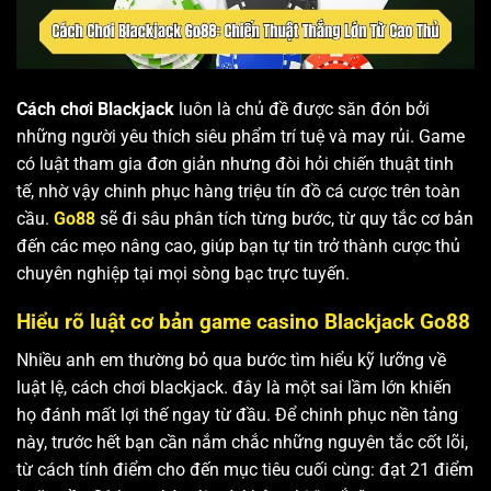
Cách chơi Blackjack
luôn là chủ đề được săn đón bởi
những người yêu thích siêu phẩm trí tuệ và may rủi. Game
có luật tham gia đơn giản nhưng đòi hỏi chiến thuật tinh
tế, nhờ vậy chinh phục hàng triệu tín đồ cá cược trên toàn
cầu.
Go88
sẽ đi sâu phân tích từng bước, từ quy tắc cơ bản
đến các mẹo nâng cao, giúp bạn tự tin trở thành cược thủ
chuyên nghiệp tại mọi sòng bạc trực tuyến.
Hiểu rõ luật cơ bản game casino Blackjack Go88
Nhiều anh em thường bỏ qua bước tìm hiểu kỹ lưỡng về
luật lệ, cách chơi blackjack. đây là một sai lầm lớn khiến
họ đánh mất lợi thế ngay từ đầu. Để chinh phục nền tảng
này, trước hết bạn cần nắm chắc những nguyên tắc cốt lõi,
từ cách tính điểm cho đến mục tiêu cuối cùng: đạt 21 điểm