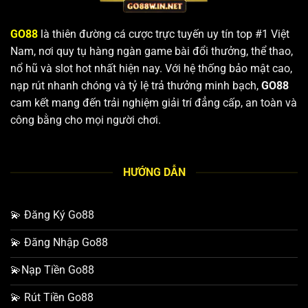
GO88
là thiên đường cá cược trực tuyến uy tín top #1 Việt
Nam, nơi quy tụ hàng ngàn game bài đổi thưởng, thể thao,
nổ hũ và slot hot nhất hiện nay. Với hệ thống bảo mật cao,
nạp rút nhanh chóng và tỷ lệ trả thưởng minh bạch,
GO88
cam kết mang đến trải nghiệm giải trí đẳng cấp, an toàn và
công bằng cho mọi người chơi.
HƯỚNG DẪN
💫 Đăng Ký Go88
💫 Đăng Nhập Go88
💫Nạp Tiền Go88
💫 Rút Tiền Go88