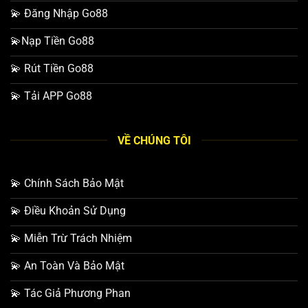
💫 Đăng Nhập Go88
💫Nạp Tiền Go88
💫 Rút Tiền Go88
💫 Tải APP Go88
VỀ CHÚNG TÔI
💫 Chính Sách Bảo Mật
💫 Điều Khoản Sử Dụng
💫 Miễn Trừ Trách Nhiệm
💫 An Toàn Và Bảo Mật
💫 Tác Giả Phương Phan