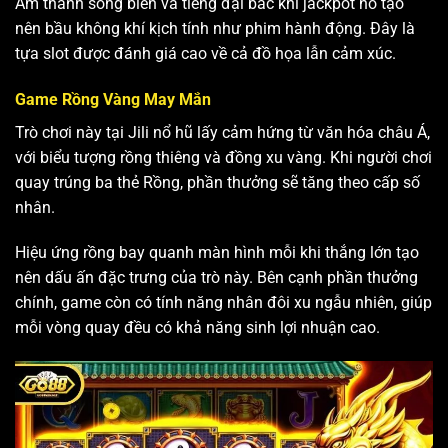
Âm thanh sóng biển và tiếng đại bác khi jackpot nổ tạo
nên bầu không khí kịch tính như phim hành động. Đây là
tựa slot được đánh giá cao về cả đồ họa lẫn cảm xúc.
Game Rồng Vàng May Mắn
Trò chơi này tại Jili nổ hũ lấy cảm hứng từ văn hóa châu Á,
với biểu tượng rồng thiêng và đồng xu vàng. Khi người chơi
quay trúng ba thẻ Rồng, phần thưởng sẽ tăng theo cấp số
nhân.
Hiệu ứng rồng bay quanh màn hình mỗi khi thắng lớn tạo
nên dấu ấn đặc trưng của trò này. Bên cạnh phần thưởng
chính, game còn có tính năng nhân đôi xu ngẫu nhiên, giúp
mỗi vòng quay đều có khả năng sinh lợi nhuận cao.