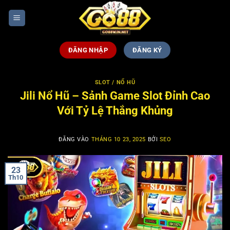
Bỏ
qua
nội
dung
ĐĂNG NHẬP
ĐĂNG KÝ
SLOT / NỔ HŨ
Jili Nổ Hũ – Sảnh Game Slot Đỉnh Cao
Với Tỷ Lệ Thắng Khủng
ĐĂNG VÀO
THÁNG 10 23, 2025
BỞI
SEO
23
Th10