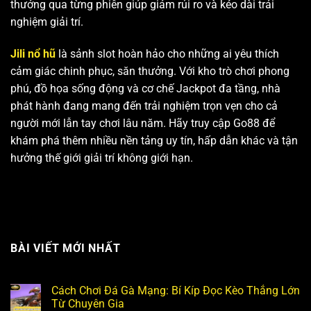
thưởng qua từng phiên giúp giảm rủi ro và kéo dài trải
nghiệm giải trí.
Jili nổ hũ
là sảnh slot hoàn hảo cho những ai yêu thích
cảm giác chinh phục, săn thưởng. Với kho trò chơi phong
phú, đồ họa sống động và cơ chế Jackpot đa tầng, nhà
phát hành đang mang đến trải nghiệm trọn vẹn cho cả
người mới lẫn tay chơi lâu năm. Hãy truy cập Go88 để
khám phá thêm nhiều nền tảng uy tín, hấp dẫn khác và tận
hưởng thế giới giải trí không giới hạn.
BÀI VIẾT MỚI NHẤT
Cách Chơi Đá Gà Mạng: Bí Kíp Đọc Kèo Thắng Lớn
Từ Chuyên Gia