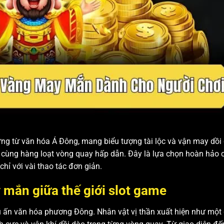
ng từ văn hóa Á Đông, mang biểu tượng tài lộc và vận may dồi 
lớn cùng hàng loạt vòng quay hấp dẫn. Đây là lựa chọn hoàn hảo 
hỉ với vài thao tác đơn giản.
 mắn giữa thế giới slot game
ấn văn hóa phương Đông. Nhân vật vị thần xuất hiện như một 