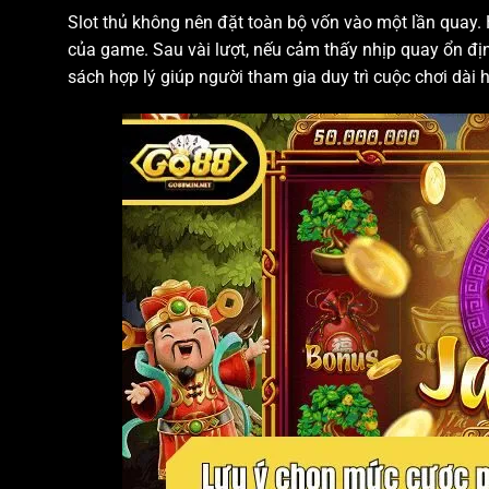
Slot thủ không nên đặt toàn bộ vốn vào một lần quay.
của game. Sau vài lượt, nếu cảm thấy nhịp quay ổn địn
sách hợp lý giúp người tham gia duy trì cuộc chơi dài h