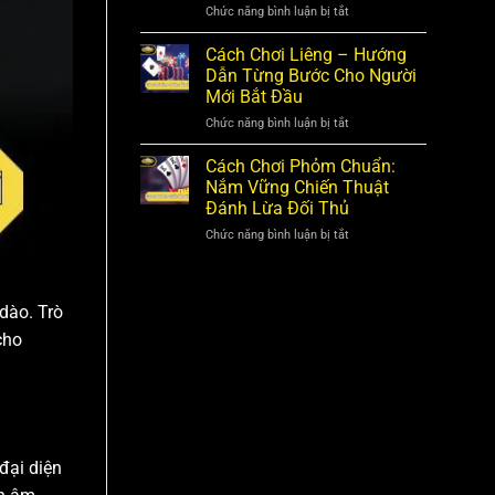
Chức năng bình luận bị tắt
ở
–
Từ
Cách
Hướng
Chuyên
Chơi
Dẫn
Cách Chơi Liêng – Hướng
Gia
Mậu
Dễ
Dẫn Từng Bước Cho Người
Binh
Hiểu
Mới Bắt Đầu
Toàn
Cho
Chức năng bình luận bị tắt
ở
Tập:
Người
Cách
Bí
Mới
Chơi
Quyết
Cách Chơi Phỏm Chuẩn:
Liêng
Xếp
Nắm Vững Chiến Thuật
–
Bài
Đánh Lừa Đối Thủ
Hướng
Thắng
Chức năng bình luận bị tắt
ở
Dẫn
Lớn
Cách
Từng
Chơi
Bước
Phỏm
Cho
dào. Trò
Chuẩn:
Người
Nắm
Mới
cho
Vững
Bắt
Chiến
Đầu
Thuật
Đánh
Lừa
Đối
Thủ
đại diện