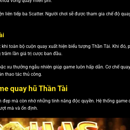
 khóa vòng quay miễn phí.
iện liên tiếp ba Scatter. Người chơi sẽ được tham gia chế độ qua
ài
t khi toàn bộ cuộn quay xuất hiện biểu tượng Thần Tài. Khi đó, 
 trăm lần giá trị cược ban đầu.
oặc xu thưởng ngẫu nhiên giúp game luôn hấp dẫn. Cơ chế qua
ần thao tác thủ công.
me quay hũ Thần Tài
iện đẹp mà còn nhờ những tính năng độc quyền. Hệ thống game
ượt mà và ổn định.