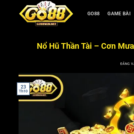
Bỏ
qua
GO88
GAME BÀI
nội
dung
Nổ Hũ Thần Tài – Cơn Mư
ĐĂNG 
23
Th10