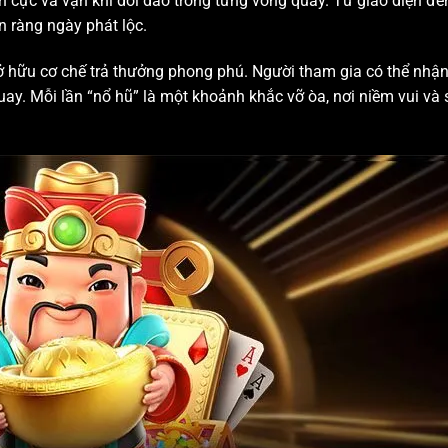
h cực và vận khí dồi dào trong từng vòng quay. Từ giao diện đ
ộn ràng ngày phát lộc.
ở hữu cơ chế trả thưởng phong phú. Người tham gia có thể nhận
ay. Mỗi lần “nổ hũ” là một khoảnh khắc vỡ òa, nơi niềm vui và 