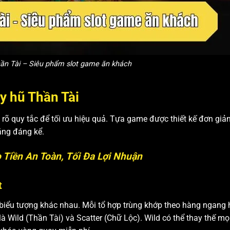
ần Tài – Siêu phẩm slot game ăn khách
y hũ Thần Tài
 rõ quy tắc để tối ưu hiệu quả. Tựa game được thiết kế đơn giả
hắng đáng kể.
 Tiền An Toàn, Tối Đa Lợi Nhuận
t
 biểu tượng khác nhau. Mỗi tổ hợp trùng khớp theo hàng ngang
à Wild (Thần Tài) và Scatter (Chữ Lộc). Wild có thể thay thế mọ